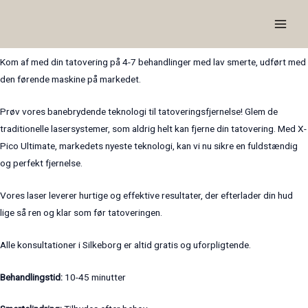
Tatoveringsfjernelse med X-Pico
Gå
Main
til
Ultimate
Men
indholdet
Kom af med din tatovering på 4-7 behandlinger med lav smerte, udført med
den førende maskine på markedet.
Prøv vores banebrydende teknologi til tatoveringsfjernelse! Glem de
traditionelle lasersystemer, som aldrig helt kan fjerne din tatovering. Med X-
Pico Ultimate, markedets nyeste teknologi, kan vi nu sikre en fuldstændig
og perfekt fjernelse.
Vores laser leverer hurtige og effektive resultater, der efterlader din hud
lige så ren og klar som før tatoveringen.
Alle konsultationer i Silkeborg er altid gratis og uforpligtende.
Behandlingstid:
10-45 minutter