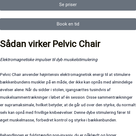
Se priser
Book en tid
Sådan virker Pelvic Chair
Elektromagnetiske impulser til dyb muskelstimulering
Pelvic Chair anvender højintensiv elektromagnetisk energi til at stimulere
bækkenbundens muskler på en måde, der ikke kan opnås med almindelige
øvelser alene. Når du sidder i stolen, igangsættes tusindvis af
muskelsammentrækninger i løbet af én session. Disse sammentrækninger
er supramaksimale, hvilket betyder, at de går ud over den styrke, du normalt
selv kan opnå med frivillige knibeøvelser. Denne dybe stimulering fører til
øget muskelmasse, forbedret kontrol og styrke i bækkenbunden.
Behandlingen er fuldstændig non-invasiv, du er påklædt og ligger