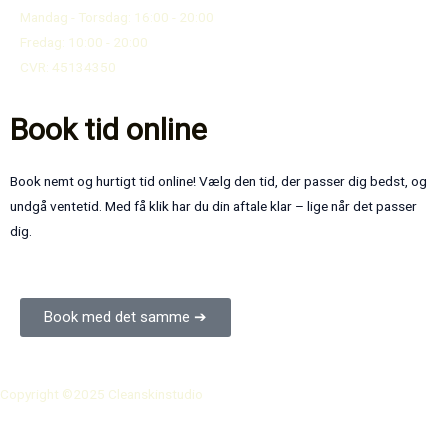
Mandag - Torsdag: 16:00 - 20:00
Fredag: 10:00 - 20:00
CVR: 45134350
Book tid online
Book nemt og hurtigt tid online! Vælg den tid, der passer dig bedst, og
undgå ventetid. Med få klik har du din aftale klar – lige når det passer
dig.
Book med det samme ➔
Copyright ©2025 Cleanskinstudio