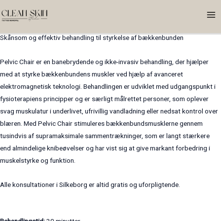
Gå
Ma
Pelvic Chair
til
Me
indholdet
Skånsom og effektiv behandling til styrkelse af bækkenbunden
Pelvic Chair er en banebrydende og ikke-invasiv behandling, der hjælper
med at styrke bækkenbundens muskler ved hjælp af avanceret
elektromagnetisk teknologi. Behandlingen er udviklet med udgangspunkt i
fysioterapiens principper og er særligt målrettet personer, som oplever
svag muskulatur i underlivet, ufrivillig vandladning eller nedsat kontrol over
blæren. Med Pelvic Chair stimuleres bækkenbundsmusklerne gennem
tusindvis af supramaksimale sammentrækninger, som er langt stærkere
end almindelige knibeøvelser og har vist sig at give markant forbedring i
muskelstyrke og funktion.
Alle konsultationer i Silkeborg er altid gratis og uforpligtende.
Behandlingstid:
30 minutter