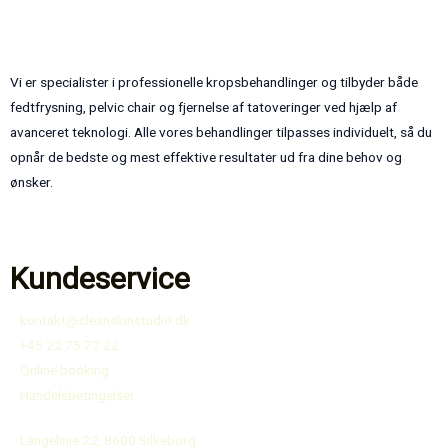
Vi er specialister i professionelle kropsbehandlinger og tilbyder både
fedtfrysning, pelvic chair og fjernelse af tatoveringer ved hjælp af
avanceret teknologi. Alle vores behandlinger tilpasses individuelt, så du
opnår de bedste og mest effektive resultater ud fra dine behov og
ønsker.
Kundeservice
kontakt@cleanskinstudio.dk
+45 22 75 72 22
Online booking
Handelsbetingelser
Langelinie 22, 8600 Silkeborg