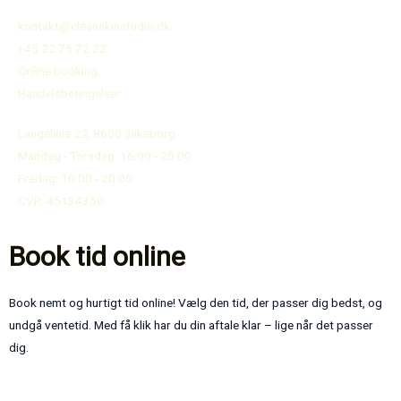
kontakt@cleanskinstudio.dk
+45 22 75 72 22
Online booking
Handelsbetingelser
Langelinie 22, 8600 Silkeborg
Mandag - Torsdag: 16:00 - 20:00
Fredag: 10:00 - 20:00
CVR: 45134350
Book tid online
Book nemt og hurtigt tid online! Vælg den tid, der passer dig bedst, og
undgå ventetid. Med få klik har du din aftale klar – lige når det passer
dig.