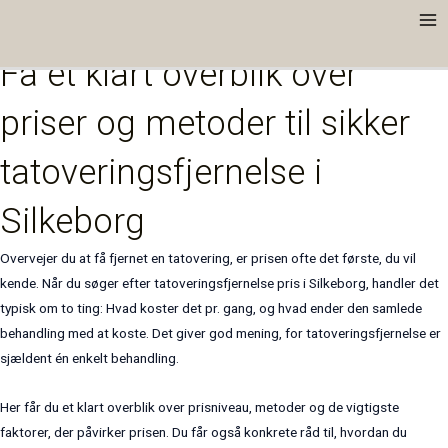
Gå
Ma
til
Tatoveringsfjernelse pris i Silkeborg
Me
indholdet
Få et klart overblik over
priser og metoder til sikker
tatoveringsfjernelse i
Silkeborg
Overvejer du at få fjernet en tatovering, er prisen ofte det første, du vil
kende. Når du søger efter tatoveringsfjernelse pris i Silkeborg, handler det
typisk om to ting: Hvad koster det pr. gang, og hvad ender den samlede
behandling med at koste. Det giver god mening, for tatoveringsfjernelse er
sjældent én enkelt behandling.
Her får du et klart overblik over prisniveau, metoder og de vigtigste
faktorer, der påvirker prisen. Du får også konkrete råd til, hvordan du